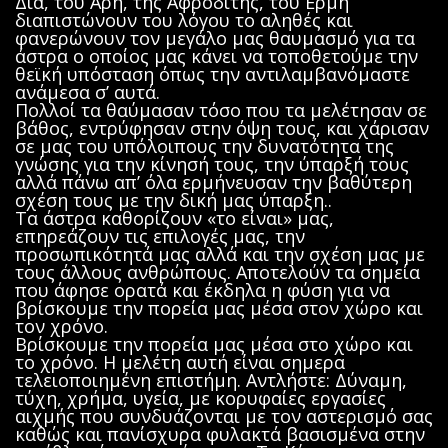
Δία, του Άρη, της Αφροδίτης, του Ερμή
διαπιστώνουν του λόγου το αληθές και
φανερώνουν τον μεγάλο μας θαυμασμό για τα
άστρα ο οποίος μας κάνει να τοποθετούμε την
θεϊκή υπόσταση όπως την αντιλαμβανόμαστε
ανάμεσα σ’ αυτά.
Πολλοί τα θαύμασαν τόσο που τα μελέτησαν σε
βάθος, εντρύφησαν στην όψη τους, και χάρισαν
σε μας του υπόλοιπους την δυνατότητα της
γνώσης για την κίνησή τους, την ύπαρξή τους
αλλά πάνω απ’ όλα ερμήνευσαν την βαθύτερη
σχέση τους με την δική μας ύπαρξη..
Τα άστρα καθορίζουν «το είναι» μας,
επηρεάζουν τις επιλογές μας, την
προσωπικότητά μας αλλά και την σχέση μας με
τους άλλους ανθρώπους. Αποτελούν τα σημεία
που άφησε ορατά και έκδηλα η φύση για να
βρίσκουμε την πορεία μας μέσα στον χώρο και
τον χρόνο.
Βρίσκουμε την πορεία μας μέσα στο χώρο και
το χρόνο. Η μελέτη αυτή είναι σημερα
τελειοποιημένη επιστήμη. Αντλήστε: Δύναμη,
τύχη, χρήμα, υγεία, με κορυφαίες εργασίες
αιχμής που συνδυάζονται με τον αστερισμό σας
καθώς και πανίσχυρα φυλακτά βασισμένα στην