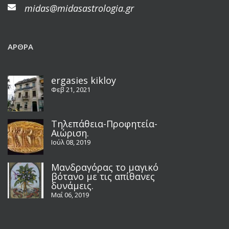
midas@midasastrologia.gr
ΆΡΘΡΑ
ergasies kikloy
Φεβ 21, 2021
Τηλεπάθεια-Προφητεία-
Αιώριση.
Ιούλ 08, 2019
Μανδραγόρας το μαγικό
βότανο με τις απίθανες
δυνάμεις.
Μαΐ 06, 2019