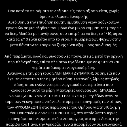
Όσο κατά τα πειράματα την αξιοποιείς, τόσο αξιοποιείται, χωρίς
όριο και κλίμακα δυναμικής
Αυτό βοηθά την επινόηση και την εμβάθυνση νέων ασύγκριτων
εργασιών σε μια αλήθεια που μόνο ένα μικρό κομμάτι της μπορείς
να δεις. Μοιάζει με παγόβουνο, σου επιτρέπει να δεις το 1/10, αφού
κατά τα 9/10 είναι κάτω από το νερό. Η ευμάρεια των ψυχών στην
μετά θάνατον του σαρκίου ζωής είναι οξύμωρος συνδυασμός.
Από πειράματα, αλλά και φιλοσοφικές πραγματείες, μετά την αρχική
περιπλάνησή της, επί το πλείστον την βλέπουμε σε φωτεινά και
γεμάτα απόμακρα ενεργειακά μέρη.
Ανάλογα με την ροή τους (ΕΝΕΡΓΕΙΑΚΗ ΔΥΝΑΜΙΚΗ), σε σημεία που
έχει την εποπτεία της η μητέρα φύση. Ωκεανούς, λίμνες σπηλιές,
δάση, όπου ενώνονται με ενεργειακά ανώτερα όντα που
ζωοδοτούν αυτά τα μέρη. Μαρτυρίες λαογραφίας ( ΔΡΥΑΔΕΣ,
ΝΑΪΑΔΕΣ,& ΠΝΕΥΜΑΤΑ ΤΗΣ ΜΗΤΕΡΑΣ ΦΥΣΗΣ) Ο Στράβων στον 7ο
τόμο των γεωγραφικών κάνει λεπτομερείς περιγραφές των τόπων,
των ΨΥΧΟΜΑΖΩΝ ή στις περιγραφές του Ομήρου για την Ιθάκη, ή
του Παυσανία (ΕΛΛΑΔΟΣ ΠΕΡΙΗΓΗΣΗΣ), στο οποίο λεπτομερώς
περιγράφεται πνευματιστικό τελετουργικό, στο όρος Λυκία, την
πατρίδα του Πάνα, την Αρκαδία. Γενικά παραμένουν σε ενεργειακά