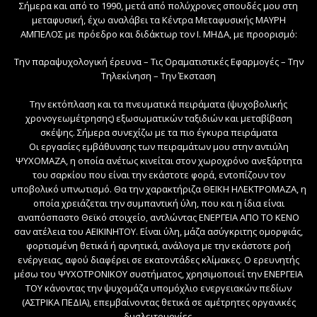
Σήμερα και από το 1990, μετά από πολύχρονες σπουδές μου στη
μεταφυσική, έχω αναλάβει τα Κέντρα Μεταφυσικής ΜΑΥΡΗ
ΑΜΠΕΛΟΣ με πρόεδρο και διδάκτωρ τον Ι. ΜΗΔΑ, με προορισμό:
Την παραψυχολογική έρευνα – Τις Oραματιστικές Eφαρμογές – Την
Tηλεκίνηση – Την Έκσταση
Την εκτόπλαση και τα πνευματικά πειράματα (ψυχοβολικής
χρονογεωμέτρησης) εξωσωματικών ταξιδιών και μεταβίβαση
σκέψης. Σήμερα συνεχίζω με τα πιο έγκυρα πειράματα
Οι εργασίες εμβάθυνσης των πειραμάτων μου στην αντιύλη
ΨΥΧΟΜΑΖΑ, η οποία ανέτως κινείται στον χωροχρόνο ανεξάρτητα
του σαρκίου που είναι την εκάστοτε φορά, εντοπίζουν τον
υποβολικό υπνωτισμό. Θα την χαρακτήριζα ΘΕΪΚΗ ΗΛΕΚΤΡΟΜΑΖΑ, η
οποία χρειάζεται την συμπαντική ύλη, που και η ίδια είναι
αναπόσπαστο Θεϊκό στοιχείο, αντλώντας ΕΝΕΡΓΕΙΑ ΑΠΟ ΤΟ ΚΕΝΟ
σαν ατέλεια του ΑΕΙΚΙΝΗΤΟΥ. Είναι ύλη, μάζα ασύγκριτης ομορφιάς,
φορτισμένη θετικά ή αρνητικά, ανάλογα με την εκάστοτε ροή
ενέργειας, αφού διαφέρει σε εκατοντάδες κλίμακες. Ο ερευνητής
μέσω του ΨΥΧΟΤΡΟΝΙΚΟΥ συστήματος, χρησιμοποιεί την ΕΝΕΡΓΕΙΑ
ΤΟΥ κάνοντας την ψυχομάζα υπομόχλιο ενεργειακών πεδίων
(ΑΣΤΡΙΚΑ ΠΕΔΙΑ), επεμβαίνοντας θετικά σε αμέτρητες οργανικές
δυσλειτουργίες.