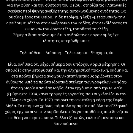
για την φύση και την σύσταση του Θείου,, στηρίζει τις Πλατωνικές
σκέψεις περί ψυχής ανεξάρτητης, αυτοκινούμενης οντότητας, ως
ουσίας μέρος του Θείου.Τη δε περίφημη λέξη «μεταφυσική» την
οφείλουμε μάλλον στον Ανδρόνικο τον Ροδίτη, όταν εκδίδοντας τα
«Φυσικά» του Αριστοτέλη, τοποθετεί την λέξη.
Σήμερα διαπιστώνουμε ότι ο ανθρώπινος οργανισμός έχει
ιδιότητες υπεράνθρωπες:
Τηλεπάθεια – Διόραση – Τηλεκινησία – Ψυχομετρία
Είναι αλήθεια ότι μέχρι σήμερα δεν υπάρχουν όρια μέτρησης. Οι
σπουδές στην μεταφυσική και την αλχημιστική πρακτική, ακόμη και
στα πρώτα βήματα ανοίγουν καταπληκτικούς ορίζοντες στον
άνθρωπο. Από τα πρώτα ιδρυτικά στελέχη των γραφείων «Μήδας»
ήταν η Μαρία Κασνέση Μήδα, όταν ερχόμενη από την Μ. Ασία
(Σμύρνη) το 1934, κάνει τρομερές εργασίες, που συγκλονίζουν τον
Ελληνικό χώρο. Το 1970, παίρνει την σκυτάλη η κόρη της Σοφία
Μήδα. Τα επόμενα χρόνια, πάμπολα γραφεία από όλο τον Ελληνικό
χώρο, έρχονται να την συμβουλευτούν για υποθέσεις που δεν ήταν
σε θέση να περατώσουν. Πολλά εξ’ αυτών, εκλεκτά μέντιουμ και
διανοούμενοι.