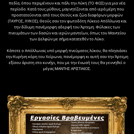
πεδία, όπου περιμένουν και πάλι την Λύκη (ΤΟ ΦΩΣ) για μια νέα
περίοδο. Κατά τους μύθους, μαγνητίζονται από ιερά μέρη που
προστατεύονται από τους Θεούς και ζώα διαφόρων μορφών
(ΤΑΥΡΟΣ, ΛΥΚΟΣ), Θεούς σαν τον φωτοδότη Λύκειο Απόλλωνα και
την δίδυμη πανέμορφη αδερφή του Άρτεμη. Φύλακες των
πνευμάτων των δασών και ιερών μαντείων, όπως του Μαντείου
των Δελφών με σήμα κατατεθέν το Λύκο.
Κάποτε ο Απόλλωνας υπό μορφή πνεύματος λύκου, θα πλησιάσει
την Κυρήνη κόρη του Χείρωνα, πανέμορφη κι αυτή σαν την Άρτεμη
εξίσου άριστη στο κυνήγι, που με την ένωσή τους θα γεννηθεί ο
μέγας ΜΑΝΤΗΣ ΑΡΙΣΤΙΑΙΟΣ.